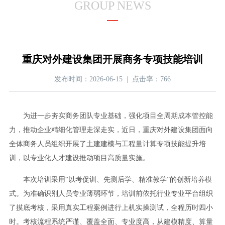
GROUP NEWS
重庆对外建设集团开展商务专项技能培训
发布时间：2026-06-15 | 点击率：766
为进一步夯实商务团队专业基础，强化项目全周期成本管控能
力，推动企业精细化管理走深走实，近日，重庆对外建设集团面向
全体商务人员组织开展了土建建模与工程量计算专项技能提升培
训，以专业化人才建设推动项目高质量实施。
本次培训采用“以考促训、先测后学、精准教学”的创新培养模
式。为准确识别人员专业薄弱环节，培训前依托行业专业平台组织
了摸底考核，采用真实工程案例进行上机实操测试，全程历时四小
时。考核流程系统严谨、覆盖全面、专业度高，从建模精度、算量