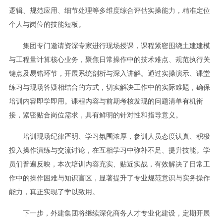
逻辑、规范应用、细节处理等多维度综合评估实操能力，精准定位
个人与岗位的技能短板。
集团专门邀请资深专家进行现场授课，课程紧密围绕土建建模
与工程量计算核心业务，聚焦日常操作中的技术难点、规范执行关
键点及易错环节，开展系统剖析与深入讲解。通过实操演示、课堂
练习与现场答疑相结合的方式，切实解决工作中的实际难题，确保
培训内容即学即用。课程内容与前期考核发现的问题清单有机衔
接，紧密贴合岗位需求，具有鲜明的针对性和指导意义。
培训现场纪律严明、学习氛围浓厚，参训人员态度认真、积极
投入操作演练与交流讨论，在互相学习中弥补不足、提升技能。学
员们普遍反映，本次培训内容充实、贴近实战，有效解决了日常工
作中的操作困难与知识盲区，显著提升了专业规范意识与实务操作
能力，真正实现了学以致用。
下一步，外建集团将继续深化商务人才专业化建设，定期开展