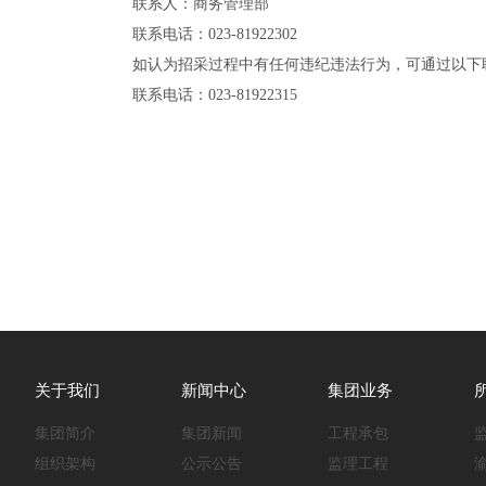
联系人：商务管理部
联系电话：023-81922302
如认为招采过程中有任何违纪违法行为，可通过以下
联系电话：023-81922315
关于我们
新闻中心
集团业务
集团简介
集团新闻
工程承包
组织架构
公示公告
监理工程