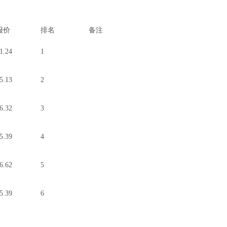
报价
排名
备注
1.24
1
5.13
2
6.32
3
5.39
4
6.62
5
5.39
6