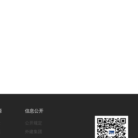
源
信息公开
念
公开规定
态
外建集团