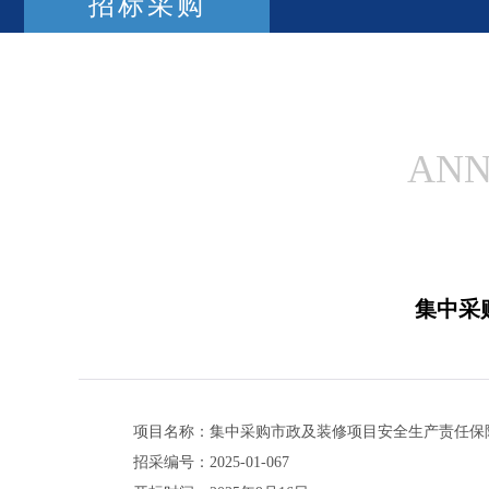
招标采购
ANN
集中采
项目名称：集中采购市政及装修项目安全生产责任保
招采编号：2025-01-067