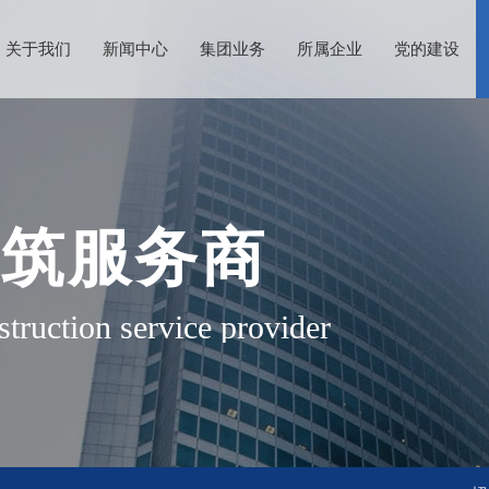
关于我们
新闻中心
集团业务
所属企业
党的建设
建筑服务商
struction service provider