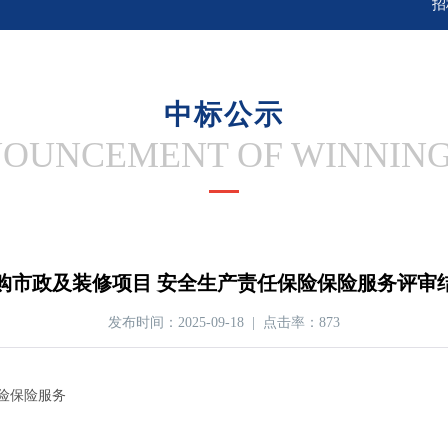
招
中标公示
OUNCEMENT OF WINNING
购市政及装修项目 安全生产责任保险保险服务评审
发布时间：2025-09-18 | 点击率：873
险保险服务