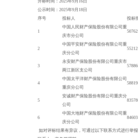
开标时间：2025年9月16日
公示时间：2025年9月18日
序号
投标人
投标
中国人民财产保险股份有限公司重
1
50762
庆市分公司
中国平安财产保险股份有限公司重
2
55212
庆分公司
永安财产保险股份有限公司重庆市
3
57886
两江新区支公司
中国太平洋财产保险股份有限公司
4
58819
重庆分公司
安诚财产保险股份有限公司重庆分
5
83578
公司
中国大地财产保险股份有限公司重
6
84603
庆分公司
如对评标结果有异议，可通过以下联系方式进行举报