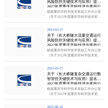
风险防控关键技术与应用》提名
2022年度重庆市科技进步奖的公
示
根据重庆市科学技术奖励工作办公室
《关于2022年度重庆市科学技术奖提
名工作的通知》，现将我单位参与完
成，拟通过重庆市教育委员会提名的
2023-03-27
2022年度重庆市科技进步奖项目《长
关于《长大桥隧大流量交通运行
大桥隧大流量交通运行风险防控关键
风险防控关键技术与应用》提名
技术与应用》的项目名称、提名者及
2022年度重庆市科技进步奖的公
提名等级、项目简介、主要知识产权
示
根据重庆市科学技术奖励工作办公室
和标准规范等目录、主要完成人及完
《关于2022年度重庆市科学技术奖提
成单位等材料进行公示。详细公示内
名工作的通知》，现将我单位参与完
容见附件。
成，拟通过重庆市教育委员会提名的
2023-03-27
2022年度重庆市科技进步奖项目《长
关于《长大桥隧复杂交通运行数
大桥隧大流量交通运行风险防控关键
智管控关键技术与应用》提名
技术与应用》的项目名称、提名者及
2022年度重庆市科技进步奖的公
提名等级、项目简介、主要知识产权
示
根据重庆市科学技术奖励工作办公室
和标准规范等目录、主要完成人及完
《关于2022年度重庆市科学技术奖提
成单位等材料进行公示。详细公示内
名工作的通知》，现将我单位参与完
容见附件。
成，拟通过重庆市教育委员会提名的
2022-06-16