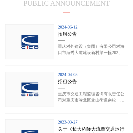
PUBLIC ANNOUNCEMENT
2024-06-12
招租公告
重庆对外建设（集团）有限公司对海
口市海秀大道建设新村第一幢202、
203号房屋进行公开招租，现将有关内
容公告如下： 一、招租项目：海口市
海秀大道建设新村第一幢202号（建筑
2024-04-03
面积80.45
招租公告
重庆市交通工程监理咨询有限责任公
司对重庆市渝北区龙山街道余松一支
路11号龙湖紫都城2-8栋负1-108-2房
屋、负1-109-1房屋进行公开招租，现
将有关内容公告如下： 一、招租项
2023-03-27
目：
关于《长大桥隧大流量交通运行