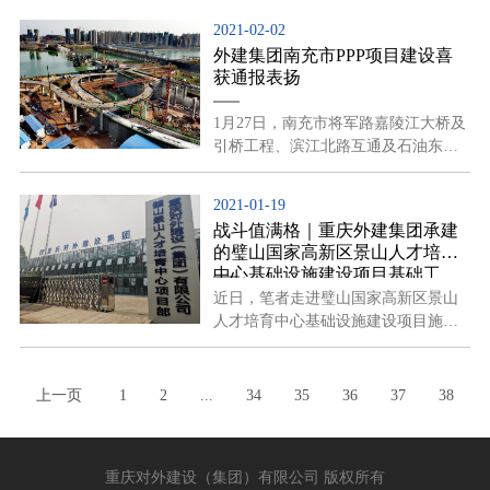
2020年新入职员工、人力资源部相关
2021-02-02
人员共18人到场参会。
外建集团南充市PPP项目建设喜
获通报表扬
1月27日，南充市将军路嘉陵江大桥及
引桥工程、滨江北路互通及石油东西
路改造工程PPP项目建设指挥部向重庆
对外建设（集团）有限公司发来通
2021-01-19
报，对外建集团项目部二工区超额完
战斗值满格｜重庆外建集团承建
的璧山国家高新区景山人才培育
中心基础设施建设项目基础工
程“快马加鞭”
近日，笔者走进璧山国家高新区景山
人才培育中心基础设施建设项目施工
现场，巨型钩机、挖掘机轰鸣作业，
车臂不停伸缩，一辆辆运输车来回穿
梭，工人们紧张而有序地忙着手中的
上一页
1
2
...
34
35
36
37
38
活儿，火一样的建设热情与寒冷天气
39
40
41
42
下一页
形成了强烈对比。
重庆对外建设（集团）有限公司 版权所有