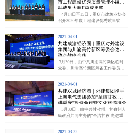
市工程建设优秀质量管理小组活
围香稻、万顷晴沙、九夏芙蓉、三春
动成果大赛II类成果奖
杨柳”滇池美景即将呈现。
4月14日至15日，重庆市建筑业协会
召开2020年度工程建设优秀质量管理
小组活动成果大赛，外建集团《提高
市政工程支挡结构仿青石饰面砖质量
2021-04-01
合格率》喜获II类成果奖。
共建成渝经济圈｜重庆对外建设
集团与川渝高竹新区筹委会达成
政企战略合作
3月30日，由中共川渝高竹新区临时
党委、川渝高竹新区筹备工作委员会
举办的川渝高竹新区投资推介会暨项
目集中签约活动在重庆市渝北区悦来
2021-04-01
会展中心举行，这是川渝高竹新区成
共建双城经济圈｜外建集团携手
立以来举行的首次投资促进活动。
上海电气集团参加“圣洁甘孜 走
进重庆”投资合作暨文化旅游推介
会
3月30日，由中共甘孜州、甘孜州人
民政府共同主办的“圣洁甘孜 走进重
庆”投资合作暨文化旅游推介会在重庆
市举行。现场签约14个项目，签约总
2021-03-22