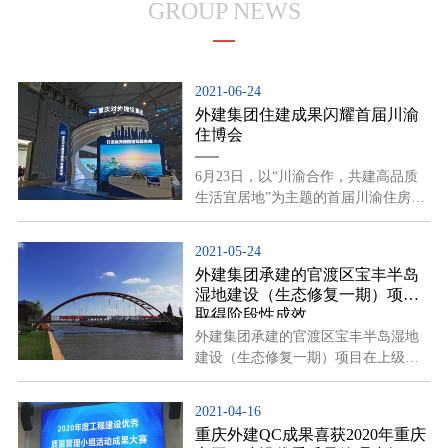
GROUP NEWS
2021-06-24
外建集团住建成果闪耀首届川渝
住博会
6月23日，以“川渝合作，共建高品质
生活宜居地”为主题的首届川渝住房城
乡建设博览会在成都举行，外建集团
受邀参展。
2021-05-24
外建集团承建的官渡区宝丰半岛
湿地建设（生态修复一期）项目
取得阶段性成效
外建集团承建的官渡区宝丰半岛湿地
建设（生态修复一期）项目在上级主
管部门和各参建单位的大力支持配合
下，经过一年多的努力，该项目目前
2021-04-16
主体工程全部完工，预计6月30号前可
重庆外建QC成果喜获2020年重庆
全面完工，大观楼长联中所描绘的“四